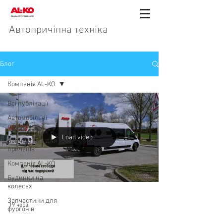
Автопричіпна техніка
Блог
Компанія AL-KO
Всі публікації
Автомобільні
причепи
Load video
Запчастини для
причепів
Компанія AL-KO
Будинки на
колесах
Запчастини для
19 черв.
фургонів