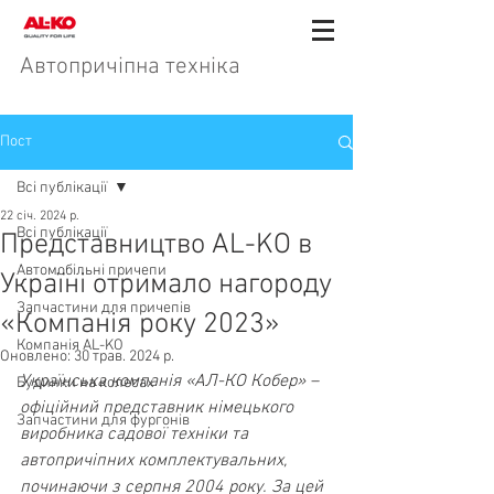
Автопричіпна техніка
Пост
Всі публікації
22 січ. 2024 р.
Всі публікації
Представництво AL-KO в
Автомобільні причепи
Україні отримало нагороду
Запчастини для причепів
«Компанія року 2023»
Компанія AL-KO
Оновлено:
30 трав. 2024 р.
Українська компанія «АЛ-КО Кобер» – 
Будинки на колесах
офіційний представник німецького 
Запчастини для фургонів
виробника садової техніки та 
автопричіпних комплектувальних, 
починаючи з серпня 2004 року. За цей 