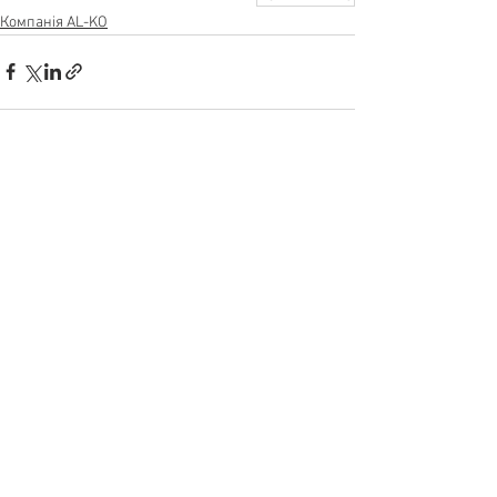
Компанія AL-KO
Дивитися всі
Пов'язані пости