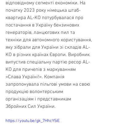
відповідному сегменті економіки. На 
початку 2023 року німецька штаб-
квартира AL-KO потурбувалася про 
постачання в Україну бензинових 
генераторів, ланцюгових пил та 
техніки для автономного користування, 
яку зібрали для України зі складів AL-
KO в різних країнах Європи. Виробник 
випустив спеціальну партію ресор AL-
KO для причепів з маркуванням 
«Слава Україні!». Компанія 
запропонувала пільгові умови на свою 
продукцію волонтерським 
організаціям і представникам 
Збройних Сил України.
https://youtu.be/gk_7HhcY5iE