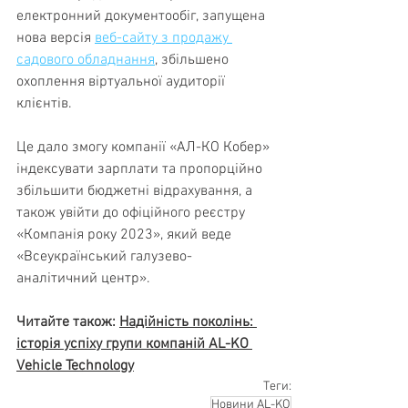
електронний документообіг, запущена 
нова версія 
веб-сайту з продажу 
садового обладнання
, збільшено 
охоплення віртуальної аудиторії 
клієнтів.
Це дало змогу компанії «АЛ-КО Кобер» 
індексувати зарплати та пропорційно 
збільшити бюджетні відрахування, а 
також увійти до офіційного реєстру 
«Компанія року 2023», який веде 
«Всеукраїнський галузево-
аналітичний центр».
Читайте також: 
Надійність поколінь: 
історія успіху групи компаній AL-KO 
Vehicle Technology
Теги:
Новини AL-KO