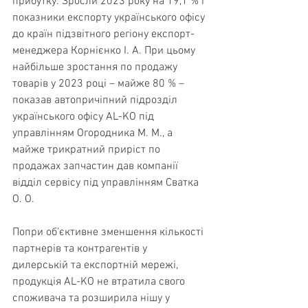
прибутку. Зросли 2023 року на 19,1 % і 
показники експорту українського офісу 
до країн підзвітного регіону експорт-
менеджера Корнієнко І. А. При цьому 
найбільше зростання по продажу 
товарів у 2023 році – майже 80 % – 
показав автопричіпний підрозділ 
українського офісу AL-KO під 
управлінням Огородника М. М., а 
майже трикратний приріст по 
продажах запчастин дав компанії 
відділ сервісу під управлінням Сватка 
О. О.
Попри об’єктивне зменшення кількості 
партнерів та контрагентів у 
дилерській та експортній мережі, 
продукція AL-KO не втратила свого 
споживача та розширила нішу у 