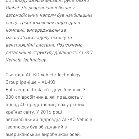
до складу американської групи DexKo 
Global. До реорганізації бізнесу 
автомобільний напрям був найбільшим 
серед трьох ключових підрозділів 
компанії, випереджаючи за 
масштабами садову техніку та 
вентиляційні системи. Розглянемо 
детальніше структуру діяльності AL-KO 
Vehicle Technology.
Сьогодні AL-KO Vehicle Technology 
Group (раніше – AL-KO 
Fahrzeugtechnik) об’єднує близько 3 
000 співробітників, які працюють у 
понад 40 представництвах у різних 
країнах світу. У 2016 році 
автомобільний підрозділ AL-KO Vehicle 
Technology був об’єднаний з 
американським виробником осей, 