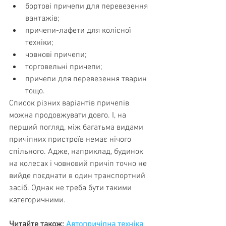
бортові причепи для перевезення 
вантажів;
причепи-лафети для колісної 
техніки;
човнові причепи;
торговельні причепи;
причепи для перевезення тварин 
тощо.
Список різних варіантів причепів 
можна продовжувати довго. І, на 
перший погляд, між багатьма видами 
причіпних пристроїв немає нічого 
спільного. Адже, наприклад, будинок 
на колесах і човновий причіп точно не 
вийде поєднати в один транспортний 
засіб. Однак не треба бути такими 
категоричними.
Читайте також: 
Автопричіпна техніка 