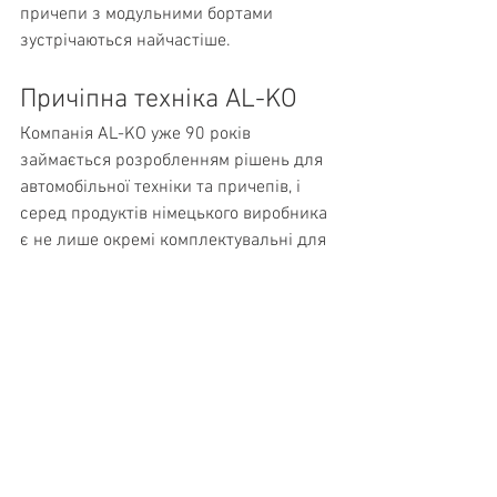
причепи з модульними бортами 
зустрічаються найчастіше.
Причіпна техніка AL-KO
Компанія AL-KO уже 90 років 
займається розробленням рішень для 
автомобільної техніки та причепів, і 
серед продуктів німецького виробника 
є не лише окремі комплектувальні для 
причепів, а й готові шасі та рами. Вони 
дають змогу за допомогою причепа 
реалізувати різні завдання, 
включаючи, наприклад, можливість 
регулювання висоти дорожнього 
просвіту з будь-якою надбудовою.
Запчастини й комплектувальні для 
причепів відповідають найвищим 