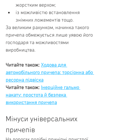
жорстким верхом;
із можливістю встановлення 
знімних ложементів тощо.
За великим рахунком, начинка такого 
причепа обмежується лише уявою його 
господаря та можливостями 
виробництва.
Читайте також: 
Ходова для 
автомобільного причепа: торсіонна або 
ресорна підвіска
Читайте також: 
Інерційне гальмо 
накату: простота й безпека 
використання причепа
Мінуси універсальних 
причепів
На дорогах подібні причіпні пристрої 