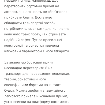
перший погляд. Наприклад, щоб 
перетворити бортовий причіп на 
автовоз, з нього навіть не обов’язково 
прибирати борти. Достатньо 
обладнати транспортні засоби 
потрібними елементами для кріплення 
колісного транспорту, і ви отримаєте 
надійний лафет. Тут за правильної 
конструкції та оснастки причепа 
ключовим параметром є його габарити.
За аналогією бортовий причіп 
нескладно перетворити й на 
транспорт для перевезення невеликих 
тварин, оснастивши його 
специфічними бортами на кшталт 
будки. Можна зробити зі звичайного 
легкового причепа й човновий причіп, 
установивши на платформу ложементи 