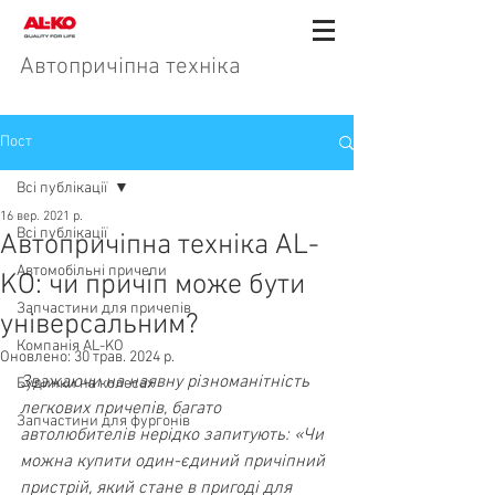
Автопричіпна техніка
Пост
Всі публікації
16 вер. 2021 р.
Всі публікації
Автопричіпна техніка AL-
Автомобільні причепи
KO: чи причіп може бути
Запчастини для причепів
універсальним?
Компанія AL-KO
Оновлено:
30 трав. 2024 р.
Зважаючи на наявну різноманітність 
Будинки на колесах
легкових причепів, багато 
Запчастини для фургонів
автолюбителів нерідко запитують: «Чи 
можна купити один-єдиний причіпний 
пристрій, який стане в пригоді для 