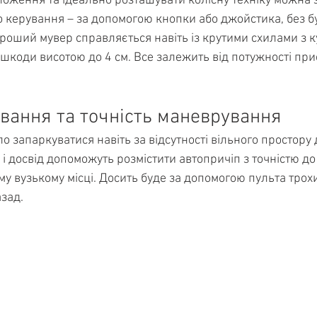
оження та ідеально розташувати колісну техніку можна 
о керування – за допомогою кнопки або джойстика, без б
роший мувер справляється навіть із крутими схилами з к
шкоди висотою до 4 см. Все залежить від потужності прис
вання та точність маневрування
о запаркуватися навіть за відсутності вільного простору 
і досвід допоможуть розмістити автопричіп з точністю до 
у вузькому місці. Досить буде за допомогою пульта трох
зад.