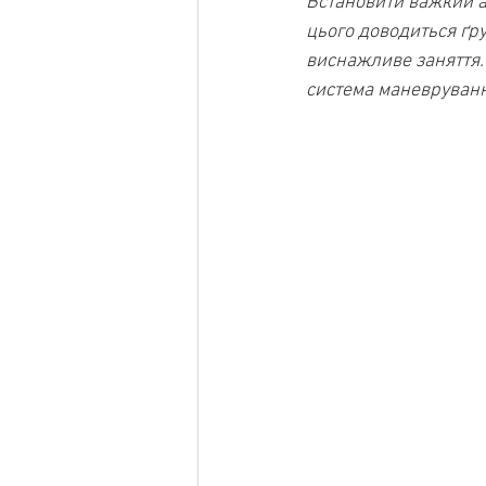
Встановити важкий ав
цього доводиться ґру
виснажливе заняття.
система маневруванн