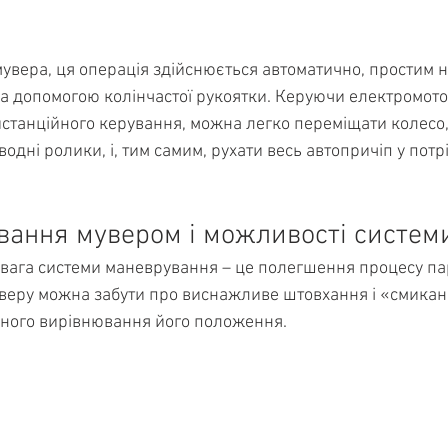
мувера, ця операція здійснюється автоматично, простим 
за допомогою колінчастої рукоятки. Керуючи електромото
станційного керування, можна легко переміщати колесо,
дні ролики, і, тим самим, рухати весь автопричіп у потр
вання мувером і можливості систем
ага системи маневрування – це полегшення процесу па
веру можна забути про виснажливе штовхання і «смикан
ного вирівнювання його положення.