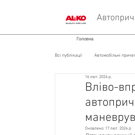
Автопричі
Головна
Всі публікації
Автомобільні приче
16 лют. 2024 р.
Запчастини для фургонів
Вліво-вп
автоприч
маневру
Оновлено:
17 лют. 2024 р.