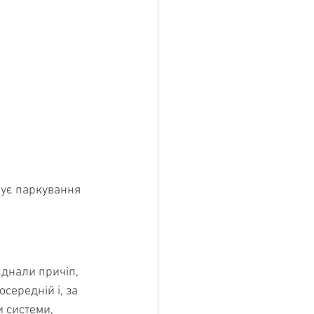
ує паркування 
єднали причіп, 
ередній і, за 
 системи, 