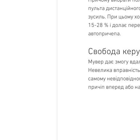
Причому вибрати пол
пульта дистанційног
зусиль. При цьому хо
15-28 % і долає пере
автопричепа.
Свобода керу
Мувер дає змогу вдал
Невелика вправність 
самому невідповідном
причіп вперед або на