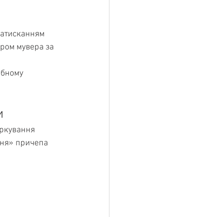
натисканням 
ром мувера за 
 
ібному 
и
ркування 
ня» причепа 