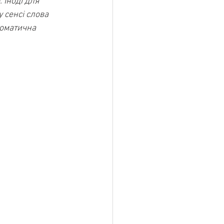
 Іноді для 
 сенсі слова 
томатична 