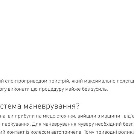
й електроприводом пристрій, який максимально полегш
могу виконати цю процедуру майже без зусиль.
истема маневрування?
на, ви прибули на місце стоянки, вийшли з машини і від’
 паркування. Для маневрування муверу необхідний безпос
ий контакт із колесом автопричепа. Тому приводні ролики