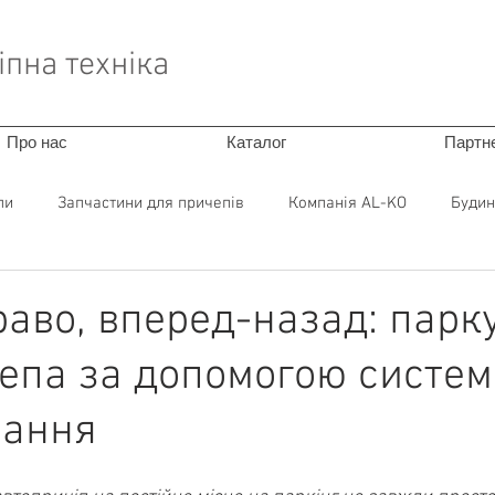
пна техніка
Про нас
Каталог
Партн
пи
Запчастини для причепів
Компанія AL-KO
Будин
раво, вперед-назад: парк
епа за допомогою систе
вання