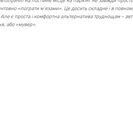
топричіп на постійне місце на паркінг не завжди просто.
нтовно «пограти м’язами». Це досить складне і в повному
 Але є проста і комфортна альтернатива труднощам – ав
я, або «мувер».