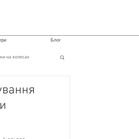
ери
Блог
ки на колесах
ування
ми