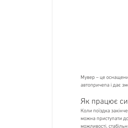
Мувер – це оснащени
автопричепа і дає з
Як працює с
Коли поїздка закінче
можна приступати до
можливості, стабільн