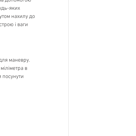
за допомогою 
удь-яких 
утом нахилу до 
трою і ваги 
для маневру. 
міліметра в 
и посунути 