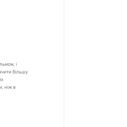
ьмом, і 
чити більшу 
х 
, ніж в 