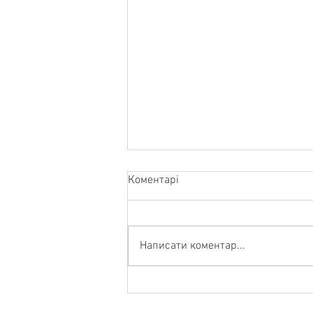
Коментарі
Написати коментар...
Колісні гальма причепа: як
витягти максимум із