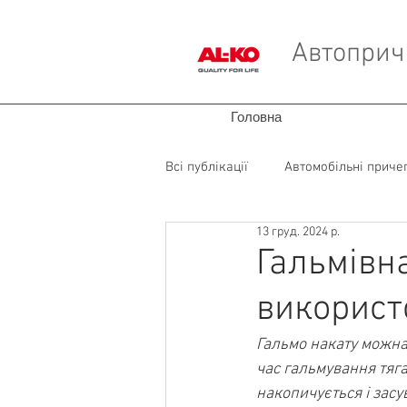
Автопричі
Головна
Всі публікації
Автомобільні приче
13 груд. 2024 р.
Запчастини для фургонів
Гальмівн
використ
Гальмо накату можна 
час гальмування тяга
накопичується і зас