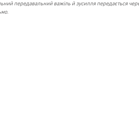
льний передавальний важіль й зусилля передається чере
ьмо.