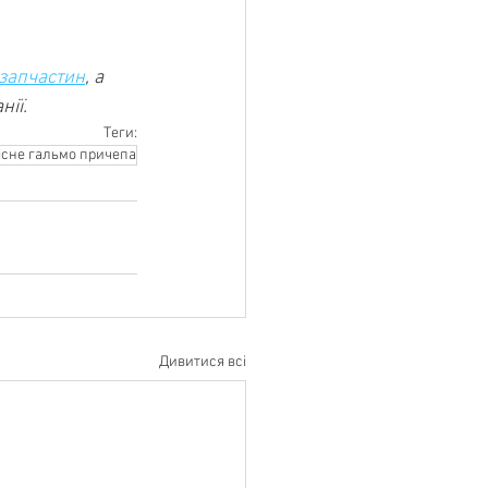
 запчастин
, а 
нії.
Теги:
існе гальмо причепа
Дивитися всі