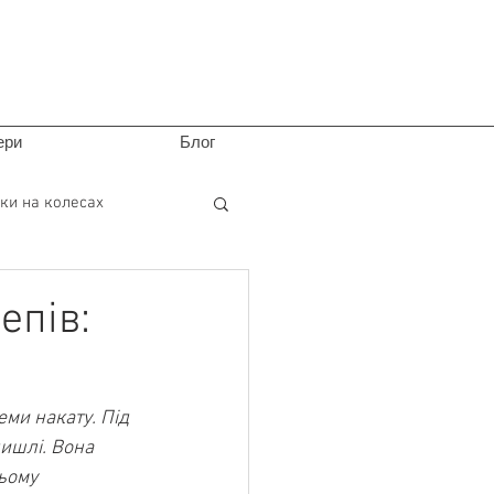
ери
Блог
ки на колесах
епів:
ми накату. Під 
ишлі. Вона 
ьому 