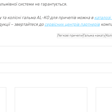
альмівної системи не гарантується.
 та колісні гальма AL-KO для причепів можна в 
каталозі
кції – звертайтеся до 
сервісних центрів партнерів
 компа
Легкові причепи
Гальма накату
Кол