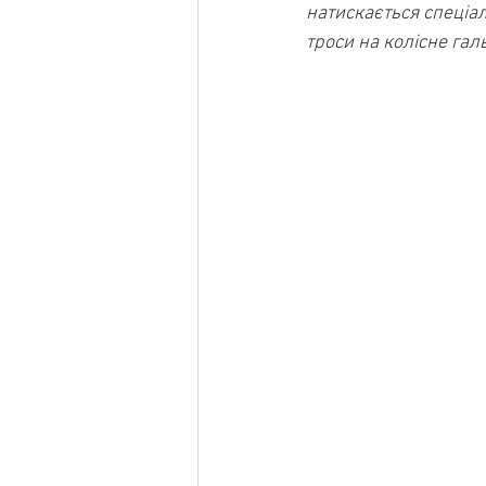
натискається спеціа
троси на колісне гал