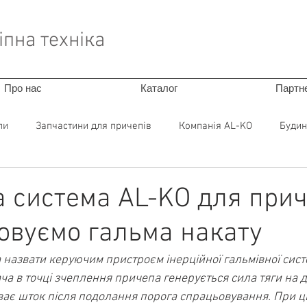
пна техніка
Про нас
Каталог
Партн
пи
Запчастини для причепів
Компанія AL-KO
Будин
а система AL-KO для прич
овуємо гальма накату
назвати керуючим пристроєм інерційної гальмівної систе
ча в точці зчеплення причепа генерується сила тяги на д
уває шток після подолання порога спрацьовування. При ц