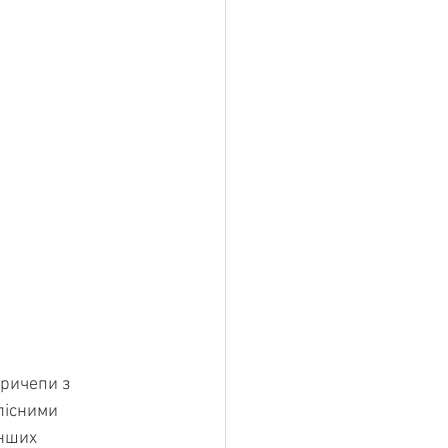
ричепи з 
лісними 
нших 