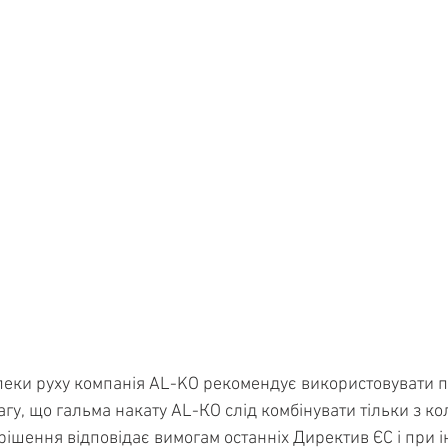
еки руху компанія AL-KO рекомендує використовувати п
агу, що гальма накату AL-КО слід комбінувати тільки з ко
ішення відповідає вимогам останніх Директив ЄС і при і