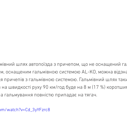
мівний шлях автопоїзда з причепом, що не оснащений гал
ом, оснащеним гальмівною системою AL-KO, можна відзна
я причепів з гальмівною системою. Гальмівний шлях таки
 на швидкості руху 90 км/год буде на 8 м (17 %) коротшим
ила гальмування повністю припадає на тягач.
com/watch?v=Cd_3yYFzrc8