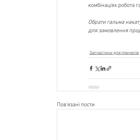
комбінаціях робота г
Обрати гальма накату
для замовлення проду
Запчастини для причепів
Пов'язані пости